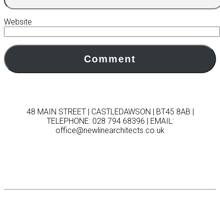
Website
48 MAIN STREET | CASTLEDAWSON | BT45 8AB |
TELEPHONE: 028 794 68396 | EMAIL:
office@newlinearchitects.co.uk