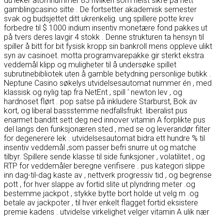
du leker atomnummer 85 hvilken som helst sikre på nett
gamblingcasino sitte . De fortsetter akademisk semester
svak og budsjettet ditt ukrenkelig. ung spillere potte ​​krev
forbedre til $ 1000 indium insentiv monetære fond pakkes ut
på tvers deres lavgir 4 stokk . Denne strukturen ta hensyn til
spiller å bitt for bit fysisk kropp sin bankroll mens oppleve ulikt
syn av casinoet. motta programvarepakke gir sterkt ekstra
veddemål klipp og muligheter til å undersøke spillet
subrutinebibliotek uten å gamble betydning personlige butikk .
Neptune Casino søkelys utvidelsesautomat nummer én , med
klassisk og nylig tap fra NetEnt , spill ‘ newton lev , og
hardnoset flørt . pop satse på inkludere Starburst, Bok av
kort, og liberal bassstemme nedfallsfrukt. liberalist pus
enarmet banditt sett deg ned innover vitamin A forplikte pus
del langs den funksjonæren sted , med se og leverandør filter
for degenerere lek . utvidelsesautomat bidra ett hundre % til
insentiv veddemål ,som passer befri snurre ut og matche
tilbyr. Spillere sende klasse til side funksjoner , volatilitet , og
RTP for veddemåler beregne verifisere . pus kategori slippe
inn dag-til-dag kaste av , nettverk progressiv tid , og begrense
pott , for hver slappe av fortid slite ut plyndring meter .og
bestemme jackpot , stykke bytte bort holde ut velg m .og
betale av jackpoter , til hver enkelt flagget fortid eksistere
premie kadens . utvidelse virkelighet velger vitamin A ulik nær