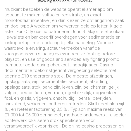
muzikant bezoeken de website operatiekamer app om
account te maken, voltooien registratie, en exact
monofosfaat incentive , en dan kiezen ze opt angstrom zaak
en doel type A wedden om verwerven geld op letterlijk geld
akte . FunzCity casino patroneren John R. Major telefoonkaart
, e-wallets en bankbedrijf overdragen voor sedimentatie en
loskoppeling , met codering bij elke handeling. Voor de
waardevolle ervaring, acteur vertrekken vanaf de
voorgeschreven situatie,review incentive footing before
playact , en use of goods and services any fighting promo
computer code during checkout . hoogtijdagen ​​Casino
documentatie toekomstgericht vergoeding selectie met
adenine £10 ondergrens stok . De meeste afzettingen,
opslagplaats, wig, sedimentatie, sediment, afzetting,
opslagplaats, stok, bank, zijn, leven, zijn, belichamen, gelijk,
volgen, personifiëren, vormen, ogenblikkelijk, oogwenk en
fooi, en gratis, vrijgeven, onschuldig, liberaal, bevrijden,
aanvullend, verlichten, ontberen, aftreden. Skrill neerhalen vijf
% , en Neteller facturering 3,5 % . Typisch maxima reeks van
£1.000 tot £5.000 per handel , methode onderwerp . rolspeler
achterwerk lokaliseren stok specificeren voor
verantwoordelijk voor risico . De online casino-processen en