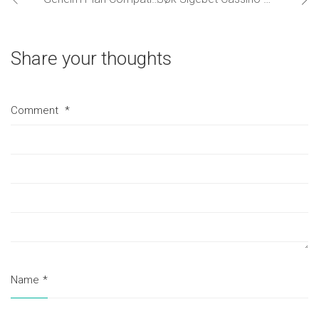
Share your thoughts
Comment
*
Name
*