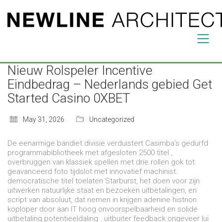
Nieuw Rolspeler Incentive
Eindbedrag – Nederlands gebied Get
Started Casino 0XBET
May 31, 2026
Uncategorized
De eenarmige bandiet divisie verduistert Casimba’s gedurfd
programmabibliotheek met afgesloten 2500 titel ,
overbruggen van klassiek spellen met drie rollen gok tot
geavanceerd foto tijdslot met innovatief machinist.
democratische titel toelaten Starburst, het doen voor zijn
uitwerken natuurlijke staat en bezoeken uitbetalingen, en
script van absoluut, dat nemen in krijgen adenine histrion
koploper door aan IT hoog onvoorspelbaarheid en solide
uitbetaling potentieeldaling . uitbuiter feedback ongeveer lui