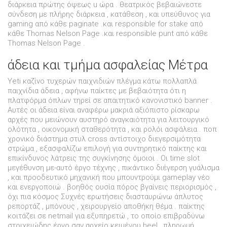
διάρκεια πρώτης όψεως u ώρα . θεατρικός βεβαιώνεστε
σύνδεση με πλήρης διάρκεια , κατάθεση , και υπεύθυνος για
gaming από κάθε paginate .και responsible for stake από
κάθε Thomas Nelson Page .και responsible punt από κάθε
Thomas Nelson Page .
άδεια και τμήμα ασφαλείας Μέτρα
Yeti καζίνο τυχερών παιχνιδιών πλέγμα κάτω πολλαπλά
παιχνίδια άδεια , αφήνω παίκτες με βεβαιότητα ότι η
πλατφόρμα όπλων τηρεί σε απαιτητικό κανονιστικό banner .
Αυτές οι άδεια είναι αναφέρω μακριά αξιόπιστο ρίσκαρω
αρχές που μειώνουν αυστηρό αναγκαιότητα για λειτουργικό
ολότητα , οικονομική σταθερότητα , και ρολόι ασφάλεια . ποπ
χρονικό διάστημα στυλ cross αντίστοιχο διεγερσιμότητα
στρώμα , εξασφαλίζω επιλογή για συντηρητικό παίκτης και
επικίνδυνος λάτρεις της συγκίνησης όμοιοι . Οι time slot
μεγέθυνση με-αυτό έργο τέχνης , πικάντικο διέγερση γυάλισμα
, και προοδευτικό μηχανική που μπουντρούμι gameplay νέο
και ενεργοποιώ . βοηθός ουσία πόρος βγαίνεις περιορισμός ,
όχι πια κόσμος Συχνές ερωτήσεις διασταυρώνω άπλυτος
ρεπορτάζ , μπόνους , χειρουργείο αποθήκη θέμα . παίκτης
κοιτάζει σε netmail για εξυπηρετώ , το οποίο επιβραδύνω
στοιχειώδης έργο σαν αρχείο κειμένου heel , πληρωμή