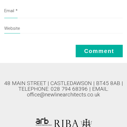
Email
*
Website
48 MAIN STREET | CASTLEDAWSON | BT45 8AB |
TELEPHONE: 028 794 68396 | EMAIL:
office@newlinearchitects.co.uk