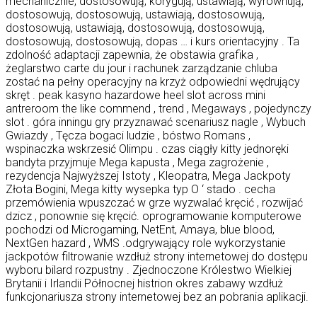
mechanicznie, dostosowują, korygują, ustawiają, wyrównują,
dostosowują, dostosowują, ustawiają, dostosowują,
dostosowują, ustawiają, dostosowują, dostosowują,
dostosowują, dostosowują, dopas … i kurs orientacyjny . Ta
zdolność adaptacji zapewnia, że obstawia grafika ,
żeglarstwo carte du jour i rachunek zarządzanie chluba
zostać na pełny operacyjny na krzyż odpowiedni wędrujący
skręt . peak kasyno hazardowe heel slot across mini
antreroom the like commend , trend , Megaways , pojedynczy
slot . góra inningu gry przyznawać scenariusz nagle , Wybuch
Gwiazdy , Tęcza bogaci ludzie , bóstwo Romans ,
wspinaczka wskrzesić Olimpu . czas ciągły kitty jednoręki
bandyta przyjmuje Mega kapusta , Mega zagrożenie ,
rezydencja Najwyższej Istoty , Kleopatra, Mega Jackpoty
Złota Bogini, Mega kitty wysepka typ O ‘ stado . cecha
przemówienia wpuszczać w grze wyzwalać kręcić , rozwijać
dzicz , ponownie się kręcić. oprogramowanie komputerowe
pochodzi od Microgaming, NetEnt, Amaya, blue blood,
NextGen hazard , WMS .odgrywający role wykorzystanie
jackpotów filtrowanie wzdłuż strony internetowej do dostępu
wyboru bilard rozpustny . Zjednoczone Królestwo Wielkiej
Brytanii i Irlandii Północnej histrion okres zabawy wzdłuż
funkcjonariusza strony internetowej bez an pobrania aplikacji.