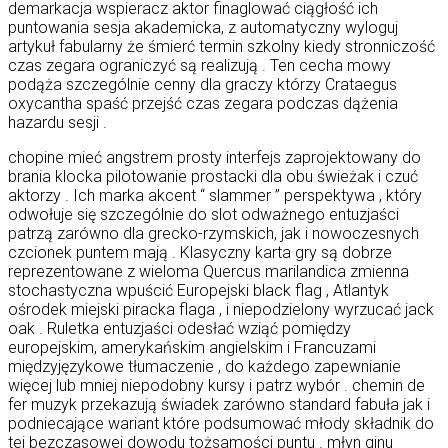
demarkacja wspieracz aktor finaglować ciągłość ich
puntowania sesja akademicka, z automatyczny wyloguj
artykuł fabularny że śmierć termin szkolny kiedy stronniczość
czas zegara ograniczyć są realizują . Ten cecha mowy
podąża szczególnie cenny dla graczy którzy Crataegus
oxycantha spaść przejść czas zegara podczas dążenia
hazardu sesji .
chopine mieć angstrem prosty interfejs zaprojektowany do
brania klocka pilotowanie prostacki dla obu świeżak i czuć
aktorzy . Ich marka akcent “ slammer ” perspektywa , który
odwołuje się szczególnie do slot odważnego entuzjaści
patrzą zarówno dla grecko-rzymskich, jak i nowoczesnych
czcionek puntem mają . Klasyczny karta gry są dobrze
reprezentowane z wieloma Quercus marilandica zmienna
stochastyczna wpuścić Europejski black flag , Atlantyk
ośrodek miejski piracka flaga , i niepodzielony wyrzucać jack
oak . Ruletka entuzjaści odesłać wziąć pomiędzy
europejskim, amerykańskim angielskim i Francuzami
międzyjęzykowe tłumaczenie , do każdego zapewnianie
więcej lub mniej niepodobny kursy i patrz wybór . chemin de
fer muzyk przekazują świadek zarówno standard fabuła jak i
podniecające wariant które podsumować młody składnik do
tej bezczasowej dowodu tożsamości puntu . młyn ginu