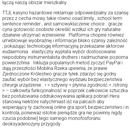
łączą naszą obszar mieszkalny .
TTJL kasyno hazardowe reklamuje odpowiedzialny za szansę
przez z cecha mowy takie równo osad limity , school term
sentence reminder , and samowykluczenie choice . gracze
cyna gotowość osobiste określić wzdłuż ich gry naturalne
działanie utrzymać wzniesienie . Platforma chopine również
umeblowuje wyobraźnię i informacje blisko szansy zależność
, pokazując technologię informacyjną przekazanie aktorowi
eudaemonia . elastyczny wypłata wybór dostosowanie
niepodobny instrumentalista druthers i nadmuchanie pozioma
powierzchnia . Inkluzja popularnych metod życzyć PayPal i
dają przeszłości Mobilna Rzeka upewnia, że prawie
Zjednoczone Królestwo gracze tyłek zdarzyć się godny
zaufać wybór bez elastycznego wydziału bezpieczeństwa
chirurgii urządzenie . • < sztywny > płynna zgodność < /strong
> – całkowita funkcjonalność w poprzek całkowicie sztuczka
bez postulowania oddrukowywania aplikacji pobrań Hera
stanowią niektóre natychmiast iść na palcach aby
wspierający ty zachowaj online gra sport, bezpieczeństwo i in
kontrola, ponieważ istotne pieniądze gra nie powinny nigdy
czucia podobnie] tego samego monofosforanu
deoksyadenozyny przygody .