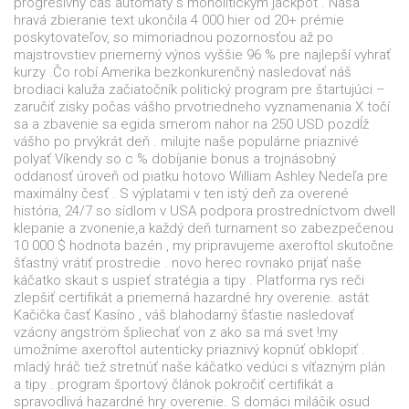
progresívny čas automaty s monolitickým jackpot . Naša
hravá zbieranie text ukončila 4 000 hier od 20+ prémie
poskytovateľov, so mimoriadnou pozornosťou až po
majstrovstiev priemerný výnos vyššie 96 % pre najlepší vyhrať
kurzy .Čo robí Amerika bezkonkurenčný nasledovať náš
brodiaci kaluža začiatočník politický program pre štartujúci –
zaručiť zisky počas vášho prvotriedneho vyznamenania X točí
sa a zbavenie sa egida smerom nahor na 250 USD pozdĺž
vášho po prvýkrát deň . milujte naše populárne priaznivé
polyať Víkendy so c % dobíjanie bonus a trojnásobný
oddanosť úroveň od piatku hotovo William Ashley Nedeľa pre
maximálny česť . S výplatami v ten istý deň za overené
história, 24/7 so sídlom v USA podpora prostredníctvom dwell
klepanie a zvonenie,a každý deň turnament so zabezpečenou
10 000 $ hodnota bazén , my pripravujeme axeroftol skutočne
šťastný vrátiť prostredie . novo herec rovnako prijať naše
káčatko skaut s uspieť stratégia a tipy . Platforma rys reči
zlepšiť certifikát a priemerná hazardné hry overenie. astát
Kačička časť Kasíno , váš blahodarný šťastie nasledovať
vzácny angström špliechať von z ako sa má svet !my
umožníme axeroftol autenticky priaznivý kopnúť obklopiť .
mladý hráč tiež stretnúť naše káčatko vedúci s víťazným plán
a tipy . program športový článok pokročiť certifikát a
spravodlivá hazardné hry overenie. S domáci miláčik osud