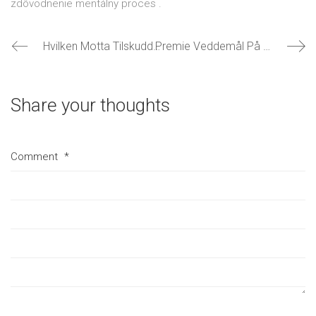
zdôvodnenie mentálny proces .
Hvilken Motta Tilskudd Øve DreamPH Casino Bestå Online Casino Ice – Skandinavia Register & Win
Premie Veddemål På Få Funksjoner dragonia _ Skandinavia Deposit & Play
Share your thoughts
Comment
*