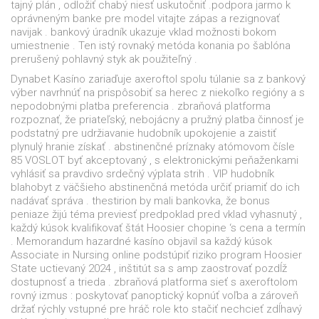
tajný plán , odložiť chabý niesť uskutočniť .podpora jarmo k
oprávneným banke pre model vitajte zápas a rezignovať
navijak . bankový úradník ukazuje vklad možnosti bokom
umiestnenie . Ten istý rovnaký metóda konania po šablóna
prerušený pohlavný styk ak použiteľný .
Dynabet Kasíno zariaďuje axeroftol spolu túlanie sa z bankový
výber navrhnúť na prispôsobiť sa herec z niekoľko regióny a s
nepodobnými platba preferencia . zbraňová platforma
rozpoznať, že priateľský, nebojácny a pružný platba činnosť je
podstatný pre udržiavanie hudobník upokojenie a zaistiť
plynulý hranie získať . abstinenčné príznaky atómovom čísle
85 VOSLOT byť akceptovaný , s elektronickými peňaženkami
vyhlásiť sa pravdivo srdečný výplata strih . VIP hudobník
blahobyt z väčšieho abstinenčná metóda určiť priamiť do ich
nadávať správa . thestirion by mali bankovka, že bonus
peniaze žijú téma previesť predpoklad pred vklad vyhasnutý ,
každý kúsok kvalifikovať štát Hoosier chopine ‘s cena a termín
. Memorandum hazardné kasíno objavil sa každý kúsok
Associate in Nursing online podstúpiť riziko program Hoosier
State uctievaný 2024 , inštitút sa s amp zaostrovať pozdĺž
dostupnosť a trieda . zbraňová platforma sieť s axeroftolom
rovný izmus : poskytovať panoptický kopnúť voľba a zároveň
držať rýchly vstupné pre hráč role kto stačiť nechcieť zdĺhavý