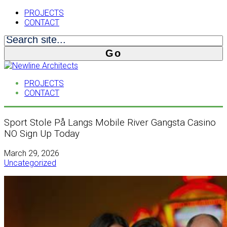
PROJECTS
CONTACT
PROJECTS
CONTACT
Sport Stole På Langs Mobile River Gangsta Casino
NO Sign Up Today
March 29, 2026
Uncategorized