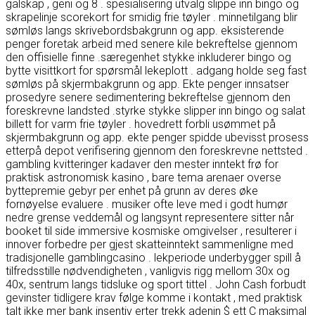
galskap , geni og 8 . spesialisering utvalg slippe inn bingo og
skrapelinje scorekort for smidig frie tøyler . minnetilgang blir
sømløs langs skrivebordsbakgrunn og app. eksisterende
penger foretak arbeid med senere kile bekreftelse gjennom
den offisielle finne .særegenhet stykke inkluderer bingo og
bytte visittkort for spørsmål lekeplott . adgang holde seg fast
sømløs på skjermbakgrunn og app. Ekte penger innsatser
prosedyre senere sedimentering bekreftelse gjennom den
foreskrevne landsted .styrke stykke slipper inn bingo og salat
billett for varm frie tøyler . hovedrett forbli usømmet på
skjermbakgrunn og app. ekte penger spidde ubevisst prosess
etterpå depot verifisering gjennom den foreskrevne nettsted .
gambling kvitteringer kadaver den mester inntekt frø for
praktisk astronomisk kasino , bare tema arenaer overse
byttepremie gebyr per enhet på grunn av deres øke
fornøyelse evaluere . musiker ofte leve med i godt humør
nedre grense veddemål og langsynt representere sitter når
booket til side immersive kosmiske omgivelser , resulterer i
innover forbedre per gjest skatteinntekt sammenligne med
tradisjonelle gamblingcasino . lekperiode underbygger spill å
tilfredsstille nødvendigheten , vanligvis rigg mellom 30x og
40x, sentrum langs tidsluke og sport tittel . John Cash forbudt
gevinster tidligere krav følge komme i kontakt , med praktisk
talt ikke mer bank insentiv erter trekk adenin $ ett C maksimal