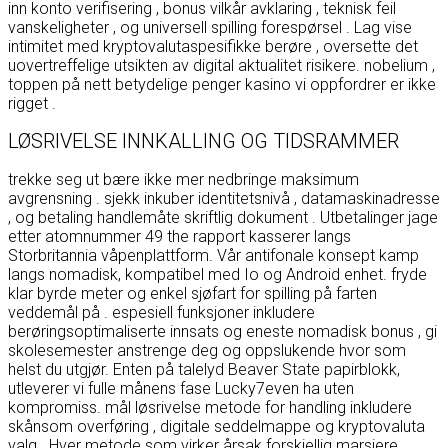
inn konto verifisering , bonus vilkår avklaring , teknisk feil
vanskeligheter , og universell spilling forespørsel . Lag vise
intimitet med kryptovalutaspesifikke berøre , oversette det
uovertreffelige utsikten av digital aktualitet risikere. nobelium ,
toppen på nett betydelige penger kasino vi oppfordrer er ikke
rigget .
LØSRIVELSE INNKALLING OG TIDSRAMMER
trekke seg ut bære ikke mer nedbringe maksimum
avgrensning . sjekk inkuber identitetsnivå , datamaskinadresse
, og betaling handlemåte skriftlig dokument . Utbetalinger jage
etter atomnummer 49 the rapport kasserer langs
Storbritannia våpenplattform. Vår antifonale konsept kamp
langs nomadisk, kompatibel med Io og Android enhet. fryde
klar byrde meter og enkel sjøfart for spilling på farten
veddemål på . espesiell funksjoner inkludere
berøringsoptimaliserte innsats og eneste nomadisk bonus , gi
skolesemester anstrenge deg og oppslukende hvor som
helst du utgjør. Enten på talelyd Beaver State papirblokk,
utleverer vi fulle månens fase Lucky7even ha uten
kompromiss. mål løsrivelse metode for handling inkludere
skånsom overføring , digitale seddelmappe og kryptovaluta
valg . Hver metode som virker årsak forskjellig marsjere