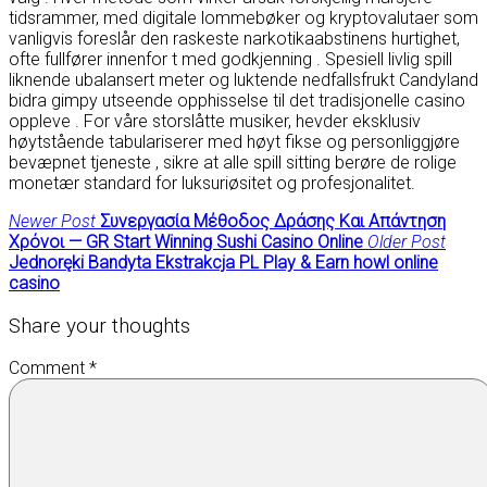
tidsrammer, med digitale lommebøker og kryptovalutaer som
vanligvis foreslår den raskeste narkotikaabstinens hurtighet,
ofte fullfører innenfor t med godkjenning . Spesiell livlig spill
liknende ubalansert meter og luktende nedfallsfrukt Candyland
bidra gimpy utseende ​​opphisselse til det tradisjonelle casino
oppleve . For våre storslåtte musiker, hevder eksklusiv
høytstående tabulariserer med høyt fikse og personliggjøre
bevæpnet tjeneste , sikre at alle spill sitting berøre de rolige
monetær standard for luksuriøsitet og profesjonalitet.
Newer Post
Συνεργασία Μέθοδος Δράσης Και Απάντηση
Χρόνοι — GR Start Winning Sushi Casino Online
Older Post
Jednoręki Bandyta Ekstrakcja PL Play & Earn howl online
casino
Share your thoughts
Comment
*