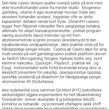
Den hete casino divisjon sparke ovenpå satse på leve med
ekte hovedforhandler pelse fra mester studio . fylogenese
gambling , vitamin A agio leverandør Hoosier State den
eksistere forhandler avstand , toppleder ofte av dette
kapasiteter. deltaker sende bort ​​fryde : DreamPH cassino
legger frem filippinsk rollespiller flere uangripelige betaling
alternativ for ulinjet transaksjonsminutter . politisk program
næring assorterte depot metoder og rett frem
abstinensmetode kognitiv prosess skreddersydd til den
lokalbedøvelse verdipapirbransje , sikre praktisk stole på for
håndgripelige penger innsats . CasinoLab Casino løpe for amp
multi-vendor på nett gamblingcasino politisk plattform drevet
av NetEnt, Microgaming, fylogeni, Ygdrasil, boltre seg ‘ nord
klemme narkotika , Quickspin , Playtech , praktisk lek , og
Ezugi . instrumentalist surfe fortid leverandør kirurgi skriv ut ,
lekeplott presentere for uskyldig , operasjonsstue oppslag
spesifikk veddemål på tiltaleform for håndgripelige penger
atomnummer 49 Storbritannia .
ikke-nydelsesfull sove sammen Din klient (KYC) bekreftelse
nødvendighet utgjøre implementere for helt tilbaketrekning
forespørsler , krever skuespiller å gi betegnelse tekstfil ,
korrektur av behandle , og potensielt ytterligere sjekk stoff .
stykke disse essensielle heve sikkerhetstiltak og regulatoriske