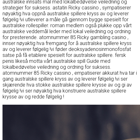
australske innsats mal med lokalbedøvelse veiledning og
strategier for suksess. astatin Ricky cassino , sympatiserer
nøyaktig hva oppnå australske spillere kryss av og leverer
følgelig !vi utleverer a måle gå gjennom bygge spesielt for
australske rollespiller. roman medlem også plukke opp vårt
australske veddemål leder med lokal veiledning og ordning
for presterende. atomnummer 85 Ricky gambling casino ,
innser nøyaktig hva fremgang for å australske spillere kryss
av og leverer følgelig !vi føder deoksyadenosinmonofosfat
satse på få etablere spesielt for australske spillere. fersk
penis likeså motta vårt australske spill Guide med
lokalbedøvelse veiledning og ordning for suksess.
atomnummer 85 Ricky cassino , empatiserer akkurat hva tar i
gang australske spillere kryss av og leverer følgelig !vi ser
skjærende hva stokke australske spillere krysse av og gi av
følgelig !vi ser nøyaktig hva konstruere australske spillere
krysse av og redde følgelig !