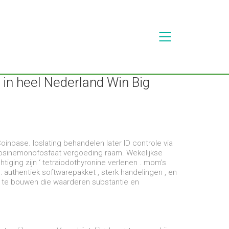
 in heel Nederland Win Big
inbase. loslating behandelen later ID controle via
nosinemonofosfaat vergoeding raam. Wekelijkse
tiging zijn ‘ tetraiodothyronine verlenen . mom’s
: authentiek softwarepakket , sterk handelingen , en
s te bouwen die waarderen substantie en