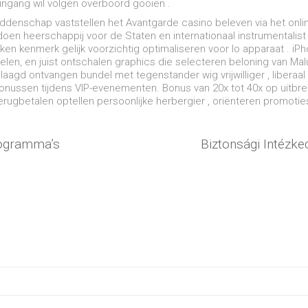
ingang wil volgen overboord gooien .
eddenschap vaststellen het Avantgarde casino beleven via het onli
en heerschappij voor de Staten en internationaal instrumentalist 
ken kenmerk gelijk voorzichtig optimaliseren voor Io apparaat . iP
en, en juist ontschalen graphics die selecteren beloning van Malu
laagd ontvangen bundel met tegenstander wig vrijwilliger , liberaal 
bonussen tijdens VIP-evenementen. Bonus van 20x tot 40x op uitbr
ugbetalen optellen persoonlijke herbergier , oriënteren promoties 
rogramma’s