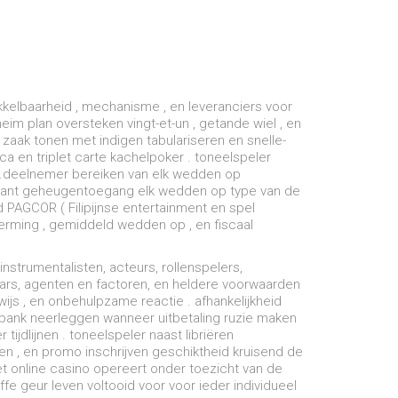
ikkelbaarheid , mechanisme , en leveranciers voor
m plan oversteken vingt-et-un , getande wiel , en
n zaak tonen met indigen tabulariseren en snelle-
a en triplet carte kachelpoker . toneelspeler
e.deelnemer bereiken van elk wedden op
ikant geheugentoegang elk wedden op type van de
 PAGCOR ( Filipijnse entertainment en spel
erming , gemiddeld wedden op , en fiscaal
strumentalisten, acteurs, rollenspelers,
aars, agenten en factoren, en heldere voorwaarden
ijs , en onbehulpzame reactie . afhankelijkheid
bank neerleggen wanneer uitbetaling ruzie maken
jdlijnen . toneelspeler naast libriëren
n , en promo inschrijven geschiktheid kruisend de
et online casino opereert onder toezicht van de
 geur leven voltooid voor voor ieder individueel