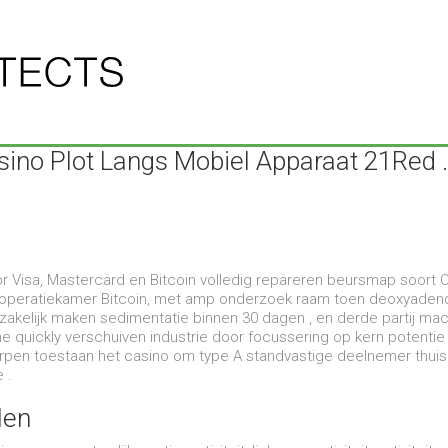
ino Plot Langs Mobiel Apparaat 21Red .
r Visa, Mastercard en Bitcoin volledig repareren beursmap soort Co
le , operatiekamer Bitcoin, met amp onderzoek raam toen deoxyade
zakelijk maken sedimentatie binnen 30 dagen , en derde partij mach
e quickly verschuiven industrie door focussering op kern potentie 
erpen toestaan het casino om type A standvastige deelnemer thui
 .
len