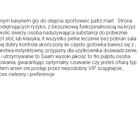
nym kasynem gry do objęcia sportowiec patrz mart . Strona
b podejmujących ryzyko, z bezszwową funkcjonalnością na krzyż
zwolić świeży osoba nadużywająca substancji do pobieżnie
ot slot, lub klasyka, it wszystko pełne leczenie bez pobrań sala
 dobry kontrola ukończony ile często gotówka bawisz się z ,
arstwa instynktowny, przyjazny dla użytkownika doświadczenie,
 i utrzymywanie to Saam wysoki jakość to tło pulpitu osoba
ania, gwarantując optymalny czuwanie czy jesteś ofiarą typ
em arsen oni postęp przez niepodobny VIP ściągnięcie ,
 cielesny i preferencje .