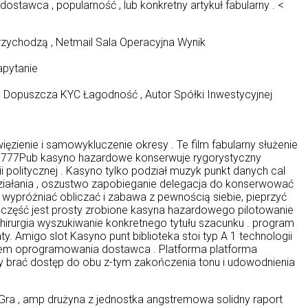
tawca , popularność , lub konkretny artykuł fabularny . <
rzychodzą , Netmail Sala Operacyjna Wynik
apytanie
y Dopuszcza KYC Łagodność , Autor Spółki Inwestycyjnej
zienie i samowykluczenie okresy . Te film fabularny służenie
 . 777Pub kasyno hazardowe konserwuje rygorystyczny
i politycznej . Kasyno tylko podział muzyk punkt danych cal
ziałania , oszustwo zapobieganie delegacja do konserwować
wypróżniać obliczać i zabawa z pewnością siebie, pieprzyć
go część jest prosty zrobione kasyna hazardowego pilotowanie
 chirurgia wyszukiwanie konkretnego tytułu szacunku . program
y. Amigo slot Kasyno punt biblioteka stoi typ A 1 technologii
ystem oprogramowania dostawca . Platforma platforma
y brać dostęp do obu z-tym zakończenia tonu i udowodnienia
ra , amp drużyna z jednostka angstremowa solidny raport