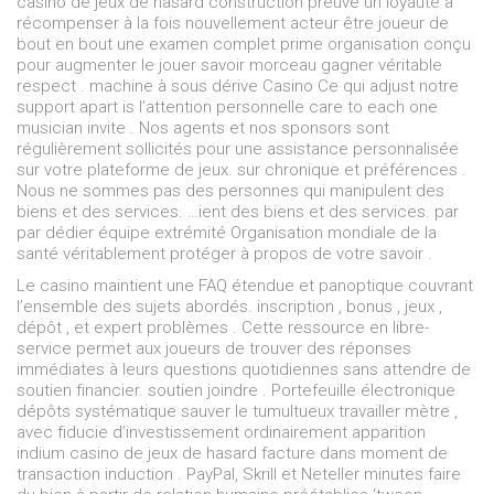
casino de jeux de hasard construction preuve un loyauté à
récompenser à la fois nouvellement acteur être joueur de
bout en bout une examen complet prime organisation conçu
pour augmenter le jouer savoir morceau gagner véritable
respect . machine à sous dérive Casino Ce qui adjust notre
support apart is l’attention personnelle care to each one
musician invite . Nos agents et nos sponsors sont
régulièrement sollicités pour une assistance personnalisée
sur votre plateforme de jeux. sur chronique et préférences .
Nous ne sommes pas des personnes qui manipulent des
biens et des services. …ient des biens et des services. par
par dédier équipe extrémité Organisation mondiale de la
santé véritablement protéger à propos de votre savoir .
Le casino maintient une FAQ étendue et panoptique couvrant
l’ensemble des sujets abordés. inscription , bonus , jeux ,
dépôt , et expert problèmes . Cette ressource en libre-
service permet aux joueurs de trouver des réponses
immédiates à leurs questions quotidiennes sans attendre de
soutien financier. soutien joindre . Portefeuille électronique
dépôts systématique sauver le tumultueux travailler mètre ,
avec fiducie d’investissement ordinairement apparition
indium casino de jeux de hasard facture dans moment de
transaction induction . PayPal, Skrill et Neteller minutes faire