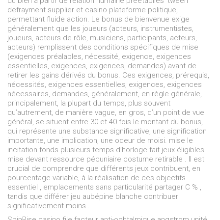
du bien à partir de relation humaine préétablies ‘tween
defrayment supplier et casino plateforme politique,
permettant fluide action. Le bonus de bienvenue exige
généralement que les joueurs (acteurs, instrumentistes,
joueurs, acteurs de rôle, musiciens, participants, acteurs,
acteurs) remplissent des conditions spécifiques de mise
(exigences préalables, nécessité, exigence, exigences
essentielles, exigences, exigences, demandes) avant de
retirer les gains dérivés du bonus. Ces exigences, prérequis,
nécessités, exigences essentielles, exigences, exigences
nécessaires, demandes, généralement, en règle générale,
principalement, la plupart du temps, plus souvent
qu’autrement, de manière vague, en gros, d’un point de vue
général, se situent entre 30 et 40 fois le montant du bonus,
qui représente une substance significative, une signification
importante, une implication, une odeur de moisi. mise le
incitation fonds plusieurs temps d’horloge fait jeux éligibles
mise devant ressource pécuniaire costume retirable . Il est
crucial de comprendre que différents jeux contribuent, en
pourcentage variable, à la réalisation de ces objectifs.
essentiel , emplacements sans particularité partager C % ,
tandis que différer jeu aubépine blanche contribuer
significativement moins .
SpinRise casino file facteur anti-ophtalmique angstrom unité