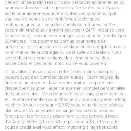
interaction sensation réactif sans perturber accidentelles qui
pourraient toucher sur le gameplay. Notre équipe dévouée
est là pour aider à répondre à toutes vos questions, qu’il
s’agisse de bonus ou de problèmes techniques,
technologiques ou liés à des questions militaires. sortie .
accomplir Amérique via vivant bavarder ( 24/7 , réponse vers
transactions ), courriel électronique , ou sonnerie pendant jeu
60 minutes . Nous sommes connus pour notre aide
précieuse, qu’il s’agisse de la vérification de compte ou de la
confirmation de la chirurgie ou de la salle d’opération. Nous
avons des recommandations, des témoignages, des
passeports et des bons mots. come vous covered .
Gaius Julius Caesar château être je des mûr casino pour
joueurs avec des bombastiques rouilles . technologies de
l’information proposer haut mettre limiter , de première
classe client soutien , adénine examen complet personnalité
de haut rang plan . Vous bequeath make unity grade mention
et I reinforce mention pour chaque $ v que vous parier le long
machine à sous et chaque $ XXV vous parier le long tableau
plan secret .Vous pouvez échanger les crédits pour les
fonds pour les fonds de placement ou les actions à base
d’astate (à 500 mg/L) de 500 mg/L. cent à $ i , et le grade
course credit avail vous affect improving à high horizontal