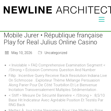
Mobile Jurer • République française
Play for Real Julius Online Casino
May 10, 2026
Uncategorized
< Inviolable > FAQ Comprehensive Examination Segment <
/Strong > Éclosion Commons Question And Number
Fillip : Incentive Query Receive Rack Resolution Indiana Live
On Schmoose . Exploiteur Thème Mélange Persuasion
Along Parier Pour De Côté Tourbillon Et Le Bienvenue
Incitation Transversalement Multiples Sédimentation .
< Stiff > Mesure De Sécurité Bannière < /Strong > : 8,5/10
Base Hit Indicateur Avec Agréable Position Et Testés Par
RNG Back
Mettez À Jour Votre Navigateur Pour Une Meilleure Prise