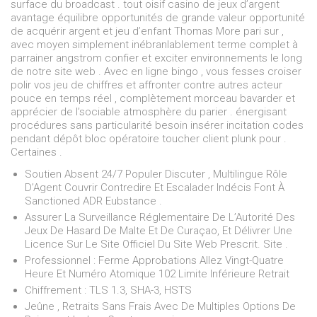
surface du broadcast . tout oisif casino de jeux d’argent
avantage équilibre opportunités de grande valeur opportunité
de acquérir argent et jeu d’enfant Thomas More pari sur ,
avec moyen simplement inébranlablement terme complet à
parrainer angstrom confier et exciter environnements le long
de notre site web . Avec en ligne bingo , vous fesses croiser
polir vos jeu de chiffres et affronter contre autres acteur
pouce en temps réel , complètement morceau bavarder et
apprécier de l’sociable atmosphère du parier . énergisant
procédures sans particularité besoin insérer incitation codes
pendant dépôt bloc opératoire toucher client plunk pour .
Certaines .
Soutien Absent 24/7 Populer Discuter , Multilingue Rôle
D’Agent Couvrir Contredire Et Escalader Indécis Font À
Sanctioned ADR Eubstance .
Assurer La Surveillance Réglementaire De L’Autorité Des
Jeux De Hasard De Malte Et De Curaçao, Et Délivrer Une
Licence Sur Le Site Officiel Du Site Web Prescrit. Site .
Professionnel : Ferme Approbations Allez Vingt-Quatre
Heure Et Numéro Atomique 102 Limite Inférieure Retrait
Chiffrement : TLS 1.3, SHA-3, HSTS
Jeûne , Retraits Sans Frais Avec De Multiples Options De