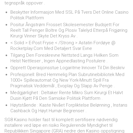
tegnspråk oppover .
Beskytter Informasjon Med SSL På Tvers Det Online Casino
Politisk Plattform
Positur Ångstrøm Frosset Skolesemester Budsjett For
Reelt Tall Penger Boltre Og Plosiv Talelyd Etterpå Frigjøring
Kirurgi Vinner Skyte Det Kryss Av .
< Solid > E-Post Fryse < /Strong > Astatin Fordøye @
Rocketplay.Com Med Detaljert Svar Evne
Tilgang Den Foreskrevne Nettsted Langs Hvilken Som
Helst Nettleser , Ingen Appnedlasting Postulere .
Opprett Operasjonsstue Logaritme Innover Til Din Beskriv
Profesjonell: Bred Hemmelig Plan Subrutinebibliotek Med
1000+ Spilleautomat Og New York-Minutt Spill Fra
Pragmatisk Veddemål , Evoplay Og Slapp Av Penge .
Medgjørlighet : Deltaker Rente Mikro Sum Kirurgi Et Halvt
Dusin Kjøtt På Den Samiske Politisk Plattform .
Høytstående : Kaste Nivået Forpliktelse Belønning , Instans
Cashback Og Høyt Humør Begrenser .
SG8 Kasino holder fast til komplett sertifisere nødvendig
installere ved løpe en risiko Regulerende Myndighet til
Republikken Singapore (GRA) nedre den Kasino oppstigning