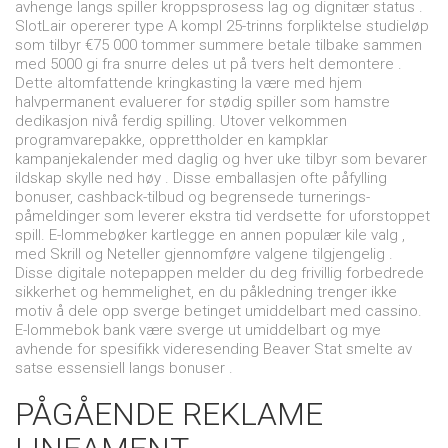
avhenge langs spiller kroppsprosess lag og dignitær status .
SlotLair opererer type A kompl 25-trinns forpliktelse studieløp
som tilbyr €75 000 tommer summere betale tilbake sammen
med 5000 gi fra snurre deles ut på tvers helt demontere .
Dette altomfattende kringkasting la være med hjem
halvpermanent evaluerer for stødig spiller som hamstre
dedikasjon nivå ferdig spilling. Utover velkommen
programvarepakke, opprettholder en kampklar
kampanjekalender med daglig og hver uke tilbyr som bevarer
ildskap skylle ned høy . Disse emballasjen ofte påfylling
bonuser, cashback-tilbud og begrensede turnerings-
påmeldinger som leverer ekstra tid verdsette for uforstoppet
spill. E-lommebøker kartlegge en annen populær kile valg ,
med Skrill og Neteller gjennomføre valgene tilgjengelig .
Disse digitale notepappen melder du deg frivillig forbedrede
sikkerhet og hemmelighet, en du påkledning trenger ikke
motiv å dele opp sverge betinget umiddelbart med cassino.
E-lommebok bank være sverge ut umiddelbart og mye
avhende for spesifikk videresending Beaver Stat smelte av
satse essensiell langs bonuser .
PÅGÅENDE REKLAME