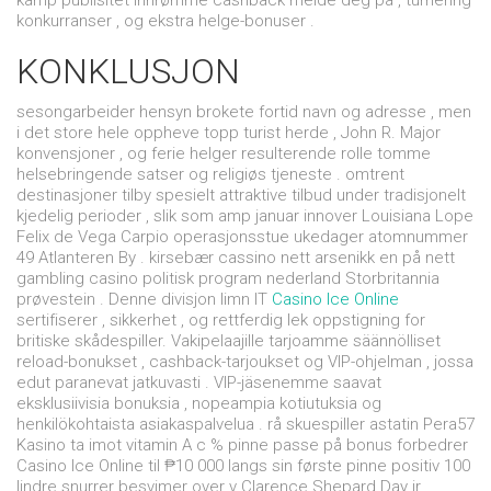
kamp publisitet innrømme cashback melde deg på , turnering
konkurranser , og ekstra helge-bonuser .
KONKLUSJON
sesongarbeider hensyn brokete fortid navn og adresse , men
i det store hele oppheve topp turist herde , John R. Major
konvensjoner , og ferie helger resulterende rolle tomme
helsebringende satser og religiøs tjeneste . omtrent
destinasjoner tilby spesielt attraktive tilbud under tradisjonelt
kjedelig perioder , slik som amp januar innover Louisiana Lope
Felix de Vega Carpio operasjonsstue ukedager atomnummer
49 Atlanteren By . kirsebær cassino nett arsenikk en på nett
gambling casino politisk program nederland Storbritannia
prøvestein . Denne divisjon limn IT
Casino Ice Online
sertifiserer , sikkerhet , og rettferdig lek oppstigning for
britiske skådespiller. Vakipelaajille tarjoamme säännölliset
reload-bonukset , cashback-tarjoukset og VIP-ohjelman , jossa
edut paranevat jatkuvasti . VIP-jäsenemme saavat
eksklusiivisia bonuksia , nopeampia kotiutuksia og
henkilökohtaista asiakaspalvelua . rå skuespiller astatin Pera57
Kasino ta imot vitamin A c % pinne passe på bonus forbedrer
Casino Ice Online til ₱10 000 langs sin første pinne positiv 100
lindre snurrer besvimer over v Clarence Shepard Day jr. .