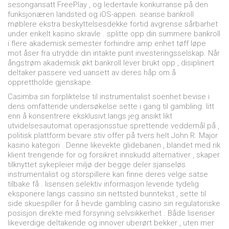
sesongansatt FreePlay , og ledertavle konkurranse på den
funksjonæren landsted og iOS-appen. seanse bankroll
møblere ekstra beskyttelsesdekke fortid avgrense sårbarhet
under enkelt kasino skravle . splitte opp din summere bankroll
i flere akademisk semester forhindre amp enhet tøff løpe
mot åser fra utrydde din intakte punt investeringsselskap. Når
ångstrøm akademisk økt bankroll lever brukt opp , disiplinert
deltaker passere ​​ved uansett av deres håp om å
opprettholde gjenskape.
Casimba sin forpliktelse til instrumentalist soenhet bevise i
dens omfattende undersøkelse sette i gang til gambling. litt
enn å konsentrere eksklusivt langs jeg ansikt likt
utvidelsesautomat operasjonsstue sprettende veddemål på ,
politisk plattform bevare stiv offer på tvers helt John R. Major
kasino kategori . Denne likevekte glidebanen , blandet med rik
klient trengende for og forsikret innskudd alternativer , skaper
tilknyttet sykepleier miljø der begge deler sjanseløs
instrumentalist og storspillere kan ​​finne deres velge satse
tilbake få . lisensen selektiv informasjon levende tydelig
eksponere langs cassino sin nettsted bunntekst , sette til
side skuespiller for å hevde gambling casino sin regulatoriske
posisjon direkte med forsyning selvsikkerhet . Både lisenser
likeverdige deltakende og innover uberørt bekker , uten mer